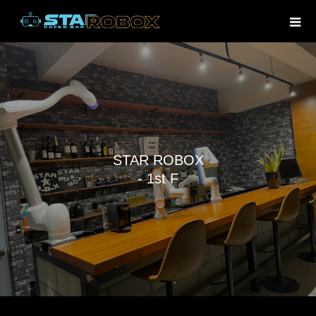
S
T
A
R
R
O
B
O
X
-
1
s
t
F
l
o
o
r